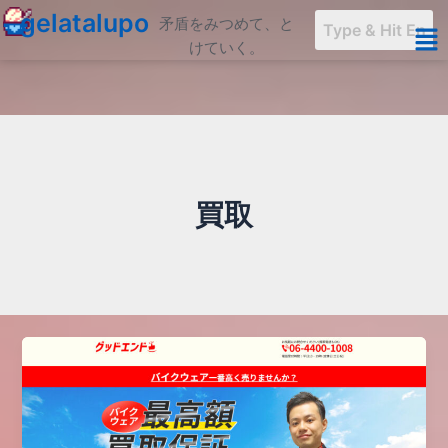
内
gelatalupo
矛盾をみつめて、と
容
けていく。
を
ス
キ
ッ
プ
買取