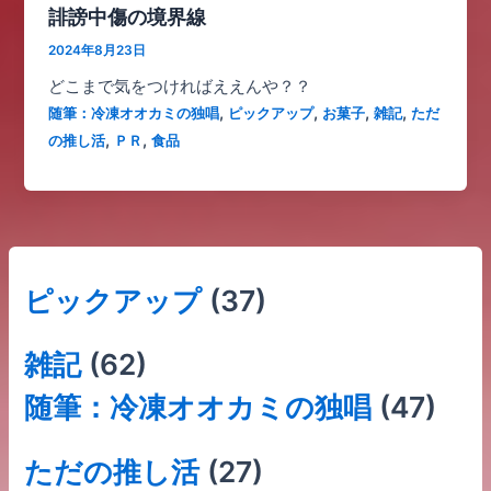
誹謗中傷の境界線
2024年8月23日
どこまで気をつければええんや？？
,
,
,
,
随筆：冷凍オオカミの独唱
ピックアップ
お菓子
雑記
ただ
,
,
の推し活
ＰＲ
食品
ピックアップ
(37)
雑記
(62)
随筆：冷凍オオカミの独唱
(47)
ただの推し活
(27)