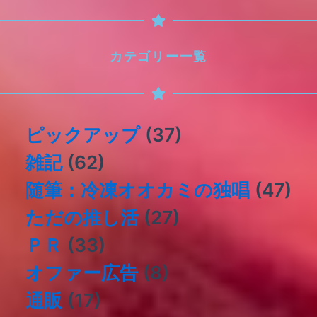
カテゴリー一覧
ピックアップ
(37)
雑記
(62)
随筆：冷凍オオカミの独唱
(47)
ただの推し活
(27)
ＰＲ
(33)
オファー広告
(8)
通販
(17)