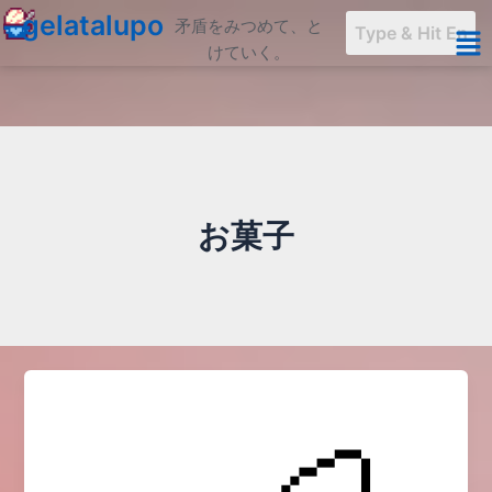
内
gelatalupo
矛盾をみつめて、と
容
けていく。
を
ス
キ
ッ
プ
お菓子