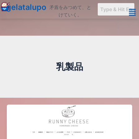
内
gelatalupo
矛盾をみつめて、と
容
けていく。
を
ス
キ
ッ
プ
乳製品