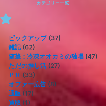
カテゴリー一覧
ピックアップ
(37)
雑記
(62)
随筆：冷凍オオカミの独唱
(47)
ただの推し活
(27)
ＰＲ
(33)
オファー広告
(8)
通販
(17)
買取
(1)