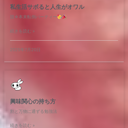
私生活サボると人生がオワル
脱☆本末転倒パーティー
続きを読む »
2025年7月20日
興味関心の持ち方
割と万物に通ずる勉強法​
続きを読む »