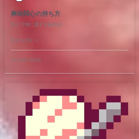
興味関心の持ち方
割と万物に通ずる勉強法​
続きを読む »
2025年7月6日