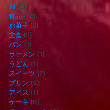
AI
(2)
食品
(16)
お菓子
(2)
主食
(2)
パン
(1)
ラーメン
(1)
うどん
(1)
スイーツ
(7)
プリン
(2)
アイス
(1)
ケーキ
(6)