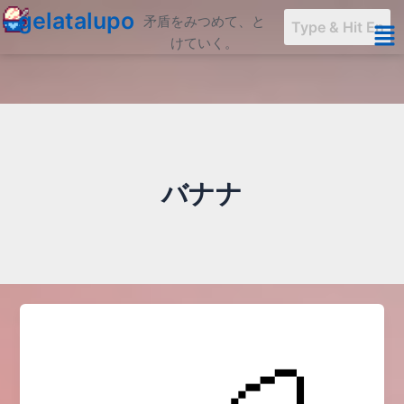
内
gelatalupo
矛盾をみつめて、と
容
けていく。
を
ス
キ
ッ
プ
バナナ