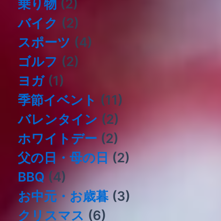
乗り物
(2)
バイク
(2)
スポーツ
(4)
ゴルフ
(2)
ヨガ
(1)
季節イベント
(11)
バレンタイン
(2)
ホワイトデー
(2)
父の日・母の日
(2)
BBQ
(4)
お中元・お歳暮
(3)
クリスマス
(6)