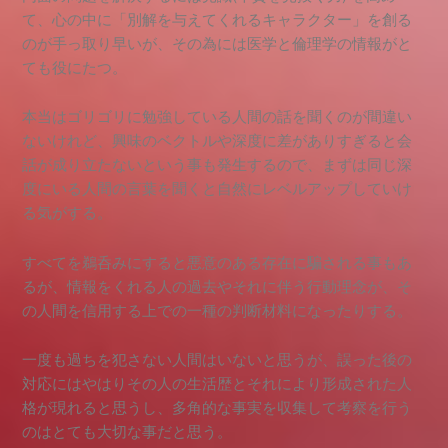
て、心の中に「別解を与えてくれるキャラクター」を創る
のが手っ取り早いが、その為には医学と倫理学の情報がと
ても役にたつ。
本当はゴリゴリに勉強している人間の話を聞くのが間違い
ないけれど、興味のベクトルや深度に差がありすぎると会
話が成り立たないという事も発生するので、まずは同じ深
度にいる人間の言葉を聞くと自然にレベルアップしていけ
る気がする。
すべてを鵜呑みにすると悪意のある存在に騙される事もあ
るが、情報をくれる人の過去やそれに伴う行動理念が、そ
の人間を信用する上での一種の判断材料になったりする。
一度も過ちを犯さない人間はいないと思うが、誤った後の
対応にはやはりその人の生活歴とそれにより形成された人
格が現れると思うし、多角的な事実を収集して考察を行う
のはとても大切な事だと思う。