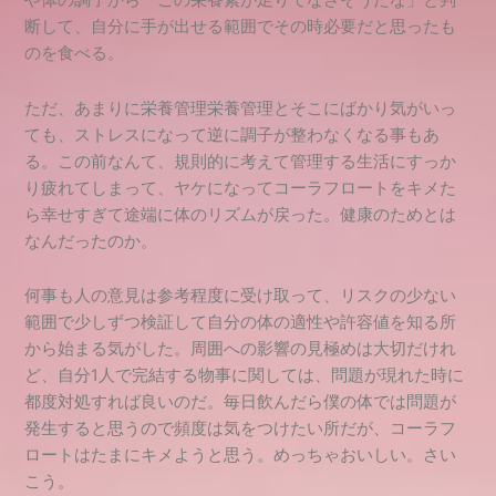
や体の調子から「この栄養素が足りてなさそうだな」と判
断して、自分に手が出せる範囲でその時必要だと思ったも
のを食べる。
ただ、あまりに栄養管理栄養管理とそこにばかり気がいっ
ても、ストレスになって逆に調子が整わなくなる事もあ
る。この前なんて、規則的に考えて管理する生活にすっか
り疲れてしまって、ヤケになってコーラフロートをキメた
ら幸せすぎて途端に体のリズムが戻った。健康のためとは
なんだったのか。
何事も人の意見は参考程度に受け取って、リスクの少ない
範囲で少しずつ検証して自分の体の適性や許容値を知る所
から始まる気がした。周囲への影響の見極めは大切だけれ
ど、自分1人で完結する物事に関しては、問題が現れた時に
都度対処すれば良いのだ。毎日飲んだら僕の体では問題が
発生すると思うので頻度は気をつけたい所だが、コーラフ
ロートはたまにキメようと思う。めっちゃおいしい。さい
こう。