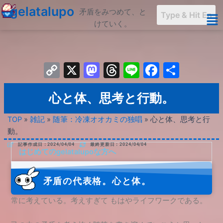
内
gelatalupo
矛盾をみつめて、と
容
けていく。
を
ス
キ
Copy
X
Mastodon
Threads
Line
Facebo
共
ッ
プ
Link
有
心と体、思考と行動。
TOP
»
雑記
»
随筆：冷凍オオカミの独唱
»
心と体、思考と行
動。
記事作成日：2024/04/04
最終更新日：2024/04/04
はじめてのgelatalupoな方へ
矛盾の代表格。心と体。
常に考えている。考えすぎて もはやライフワークである。