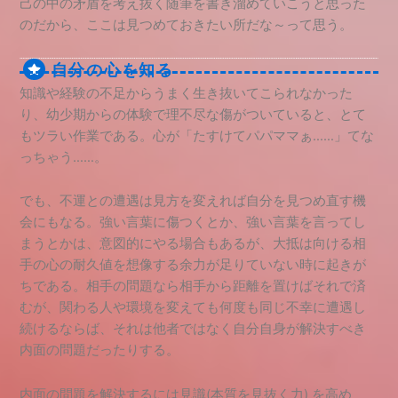
己の中の矛盾を考え抜く随筆を書き溜めていこうと思った
のだから、ここは見つめておきたい所だな～って思う。
自分の心を知る
知識や経験の不足からうまく生き抜いてこられなかった
り、幼少期からの体験で理不尽な傷がついていると、とて
もツラい作業である。心が「たすけてパパママぁ……」てな
っちゃう……。
でも、不運との遭遇は見方を変えれば自分を見つめ直す機
会にもなる。強い言葉に傷つくとか、強い言葉を言ってし
まうとかは、意図的にやる場合もあるが、大抵は向ける相
手の心の耐久値を想像する余力が足りていない時に起きが
ちである。相手の問題なら相手から距離を置けばそれで済
むが、関わる人や環境を変えても何度も同じ不幸に遭遇し
続けるならば、それは他者ではなく自分自身が解決すべき
内面の問題だったりする。
内面の問題を解決するには見識(本質を見抜く力) を高め