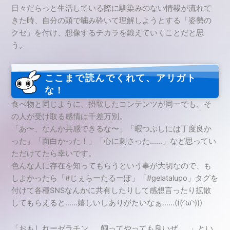
日々だらっと生活している際に馴染みのない情報が流れて
きた時、自分の頭で噛み砕いて理解しようとする「姿勢の
クセ」を付け、想像するチカラを鍛えていくことだと思
う。
ここまで読んでくれて、アリガト
な！
食べ物と同じように、摂取したコンテンツが同一でも、そ
の人が受け取る感情は千差万別。
「あ〜、なんか共感できるな〜」「暇つぶしには丁度良か
った」「面白かった！」「心に刺さった……」など思ってい
ただけてたら幸いです。
色んな人に存在を知ってもらうという事が大切なので、も
しよかったら「#じぇらーたるーぽ」「#gelatalupo」タグを
付けて各種SNSなんかに共有したりして感想言ったり拡散
してもらえると……嬉しいしありがたいなぁ……(((◜ω◝)))
「おもしれーゼラチン……飼ってやっても良いぜ……」とい