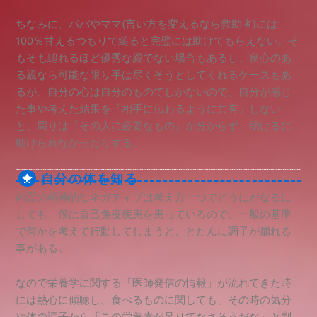
ちなみに、パパやママ(言い方を変えるなら救助者)には
100％甘えるつもりで縋ると完璧には助けてもらえない。そ
もそも縋れるほど優秀な親でない場合もあるし、良心のあ
る親なら可能な限り手は尽くそうとしてくれるケースもあ
るが、自分の心は自分のものでしかないので、自分が感じ
た事や考えた結果を「相手に伝わるように共有」しない
と、周りは「その人に必要なもの」が分からず、助けるに
助けられなかったりする。
自分の体を知る
内面の精神的なネガティブは考え方一つでどうにかなるに
しても、僕は自己免疫疾患を患っているので、一般の基準
で何かを考えて行動してしまうと、とたんに調子が崩れる
事がある。
なので栄養学に関する「医師発信の情報」が流れてきた時
には熱心に傾聴し、食べるものに関しても、その時の気分