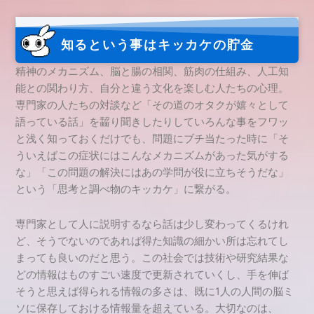
知るという事はキッカケの貯金
精神のメカニズム、脳と腸の相関、筋肉の仕組み、人工知
能との関わり方、自分と違う文化を楽しむ人たちの心理。
専門家の人たちの対談など「その道のオタクが嬉々として
語っている話」を齧り聞きしたりしていろんな事をフワッ
と浅く知っておくだけでも、問題にブチ当たった時に「そ
ういえばこの症状にはこんなメカニズムがあった気がする
な」「この問題の解決にはあの学問が役に立ちそうだな」
という「思考と調べ物のキッカケ」に繋がる。
専門家として人に説明するなら話は少し変わってくるけれ
ど、そうでないのであれば得た知識の細かい所は忘れてし
まっても良いのだと思う。この社会では技術や研究結果な
どの情報はものすごい速度で更新されていくし、手を伸ば
そうと思えば得られる情報の多さは、既に1人の人間の脳ミ
ソに保存しておける情報量を超えている。大切なのは、