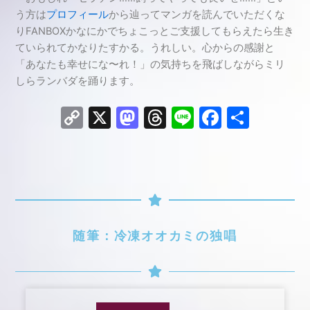
う方は
プロフィール
から辿ってマンガを読んでいただくな
りFANBOXかなにかでちょこっとご支援してもらえたら生き
ていられてかなりたすかる。うれしい。心からの感謝と
「あなたも幸せにな〜れ！」の気持ちを飛ばしながらミリ
しらランバダを踊ります。
Copy
X
Mastodon
Threads
Line
Facebo
共
Link
有
随筆：冷凍オオカミの独唱